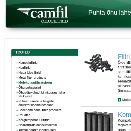
Puhta õhu lah
TOOTED
Filtr
Õige fil
Kompaktfiltrid
filtratsi
Kottfiltrid
spetsiif
Hepa Ulpa filtrid
kemikaa
Metal filter products
eemaldam
Molekulaarfiltratsioon
aktiveer
Õhu puhastajad
(immuta
Õhuvõtukohad, kinnitusraamid ja
filtrikastid
Moleku
Puhasruumide ja haiglate
õhufiltratsioonisüsteemid
Sheet and panel filter products
Komp
Raudtee
Kõrgtemperatuurifiltrid
Kompakt
Hoidlafiltratsioonisüsteemid
tagavate
gaaside 
Tolmukogurite lahendused