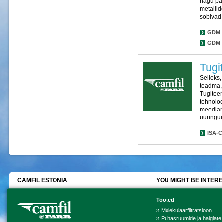
nagu pab
metallid
sobivad
GDM 
GDM 
Tugi
Selleks,
teadma, 
Tugitee
tehnoloo
meedianä
uuringui
ISA-
CAMFIL ESTONIA
YOU MIGHT BE INTERE
Tooted
Molekulaarfiltratsioon
Puhasruumide ja haiglate