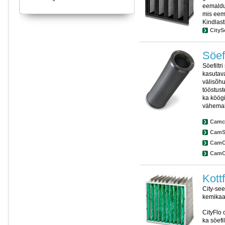
eemaldus
mis eem
Kindlast
CityS
Söefi
Söefiltr
kasutava
välisõh
tööstust
ka köögi
vähemalt
Camc
CamS
CamCa
CamC
Kottf
City-see
kemikaa
CityFlo o
ka söefi