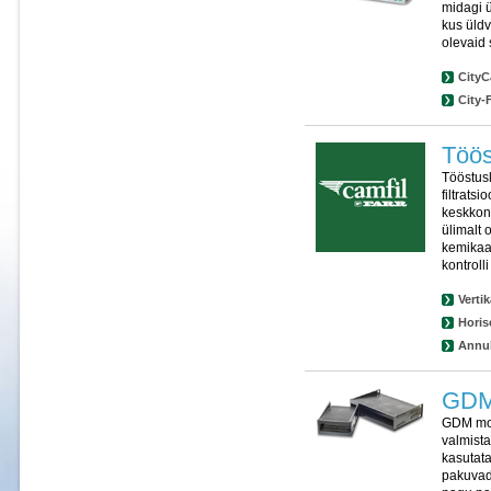
midagi 
kus üldv
olevaid s
CityC
City-
Töös
Tööstusl
filtrats
keskkonn
ülimalt o
kemikaal
kontroll
Verti
Horis
Annul
GDM
GDM moo
valmist
kasutata
pakuvad 