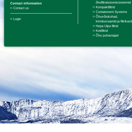
õhufiltratsioonisüsteemid
Contact information
Kompaktfiltrid
Contact us
Containment Systems
Õhuvõtukohad,
Login
kinnitusraamid ja filtrikast
Hepa Ulpa filtrid
Kottfiltrid
Õhu puhastajad