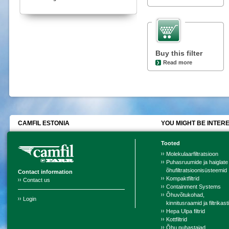
Buy this filter
Read more
CAMFIL ESTONIA
YOU MIGHT BE INTERE
Tooted
Molekulaarfiltratsioon
Puhasruumide ja haiglate
õhufiltratsioonisüsteemid
Contact information
Kompaktfiltrid
Contact us
Containment Systems
Õhuvõtukohad,
Login
kinnitusraamid ja filtrikast
Hepa Ulpa filtrid
Kottfiltrid
Õhu puhastajad