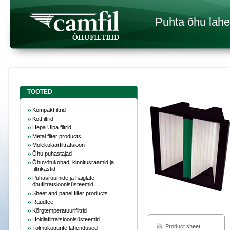
Puhta õhu lah
TOOTED
Kompaktfiltrid
Kottfiltrid
Hepa Ulpa filtrid
Metal filter products
Molekulaarfiltratsioon
Õhu puhastajad
Õhuvõtukohad, kinnitusraamid ja
filtrikastid
Puhasruumide ja haiglate
õhufiltratsioonisüsteemid
Sheet and panel filter products
Raudtee
Kõrgtemperatuurifiltrid
Hoidlafiltratsioonisüsteemid
Product sheet
Tolmukogurite lahendused